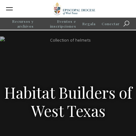
Recursos y
Eventos e
Regala
Conectar
Búsq
archivos
inscripciones
Habitat Builders of
West Texas