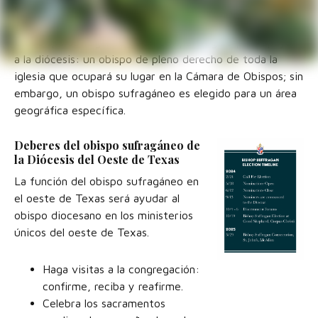
¿Qué es un obispo sufragáneo?
Un obispo sufragáneo es un obispo elegido para apoyar
a la diócesis: un obispo de pleno derecho de toda la
iglesia que ocupará su lugar en la Cámara de Obispos; sin
embargo, un obispo sufragáneo es elegido para un área
geográfica específica.
Deberes del obispo sufragáneo de
la Diócesis del Oeste de Texas
La función del obispo sufragáneo en
el oeste de Texas será ayudar al
obispo diocesano en los ministerios
únicos del oeste de Texas.
Haga visitas a la congregación:
confirme, reciba y reafirme.
Celebra los sacramentos