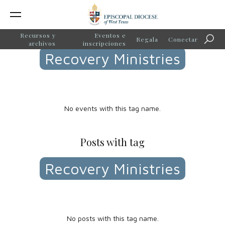
Events with tag
Recursos y
Eventos e
Regala
Conectar
Búsq
archivos
inscripciones
Recovery Ministries
No events with this tag name.
Posts with tag
Recovery Ministries
No posts with this tag name.