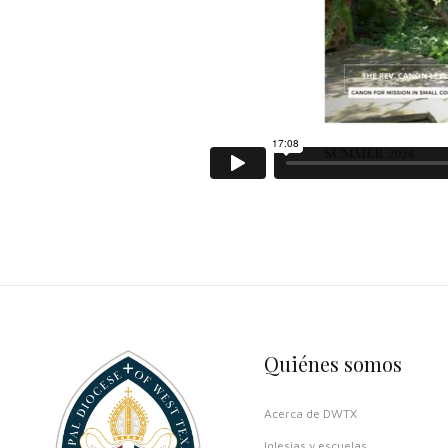
Quiénes somos
Acerca de DWTX
Iglesias y escuelas