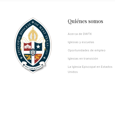
Quiénes somos
Acerca de DWTX
Iglesias y escuelas
Oportunidades de empleo
Iglesias en transición
La Iglesia Episcopal en Estados
Unidos