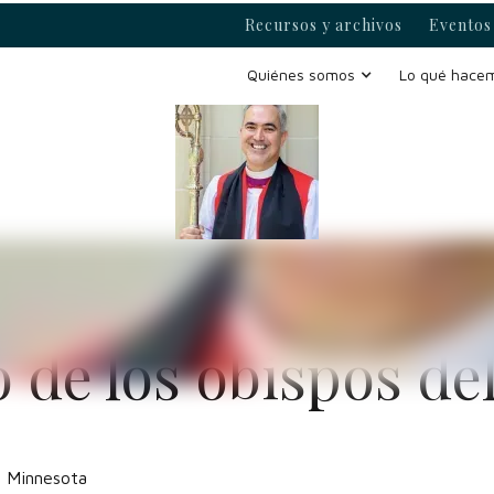
Recursos y archivos
Eventos 
Quiénes somos
Lo qué hace
Craig Loya hablará
 de los obispos del
e Minnesota