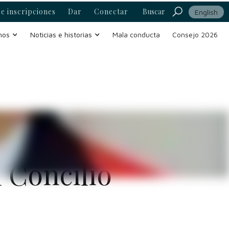
e inscripciones
Dar
Conectar
Buscar
English
mos
Noticias e historias
Mala conducta
Consejo 2026
 en el 122°
 Concilio