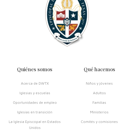
Quiénes somos
Qué hacemos
Acerca de DWTX
Niños y jóvenes
Iglesias y escuelas
Adultos
Oportunidades de empleo
Familias
Iglesias en transición
Ministerios
La Iglesia Episcopal en Estados
Comités y comisiones
Unidos