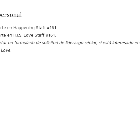
personal
irte en Happening Staff #161.
irte en H.I.S. Love Staff #161.
ar un formulario de solicitud de liderazgo sénior, si está interesado e
 Love.