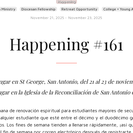
Happening
 Ministry
Diocesan Fellowship
Retreat Opportunity
College + Young 
November 21, 2025
-
November 23, 2025
Happening #161
gar en St George, San Antonio, del 21 al 23 de novie
ugar en la Iglesia de la Reconciliación de San Antonio d
ana de renovación espiritual para estudiantes mayores de secu
alquier estudiante que esté entre el décimo y el duodécimo g
. Los fines de semana tienden a llenarse rápidamente, ¡así q
el fin de semana por correo electrónico después de registrarte