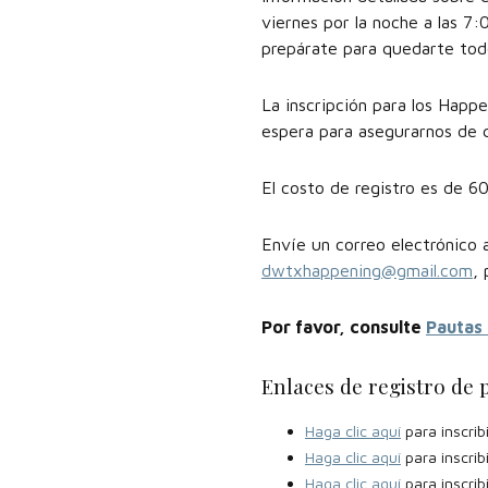
viernes por la noche a las 7
prepárate para quedarte todo
La inscripción para los Happ
espera para asegurarnos de que
El costo de registro es de 6
Envíe un correo electrónico 
dwtxhappening@gmail.com
,
Por favor, consulte
Pautas 
Enlaces de registro de 
Haga clic aquí
para inscrib
Haga clic aquí
para inscrib
Haga clic aquí
para inscribi