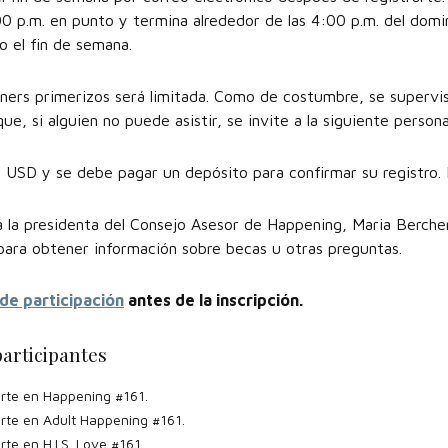
:00 p.m. en punto y termina alrededor de las 4:00 p.m. del domi
 el fin de semana.
eners primerizos será limitada. Como de costumbre, se supervisa
, si alguien no puede asistir, se invite a la siguiente persona e
0 USD y se debe pagar un depósito para confirmar su registro. 
a la presidenta del Consejo Asesor de Happening, Maria Bercher
 para obtener información sobre becas u otras preguntas.
de participación
antes de la inscripción.
participantes
irte en Happening #161.
irte en Adult Happening #161.
rte en H.I.S. Love #161.