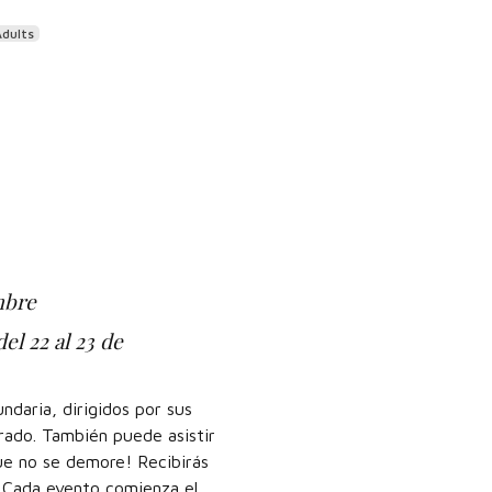
Adults
mbre
el 22 al 23 de
ndaria, dirigidos por sus
rado. También puede asistir
ue no se demore! Recibirás
. Cada evento comienza el